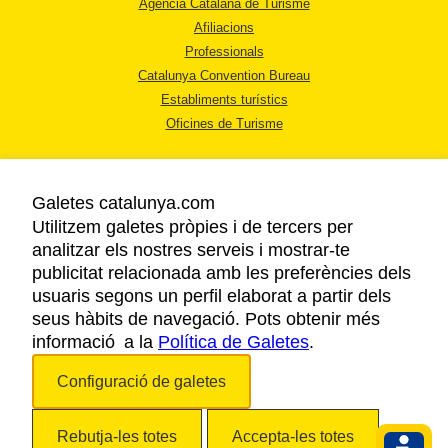
Agència Catalana de Turisme
Afiliacions
Professionals
Catalunya Convention Bureau
Establiments turístics
Oficines de Turisme
Galetes catalunya.com
Utilitzem galetes pròpies i de tercers per
analitzar els nostres serveis i mostrar-te
AVÍS LEGAL
publicitat relacionada amb les preferències dels
POLÍTICA DE PRIVACITAT
usuaris segons un perfil elaborat a partir dels
COOKIES
seus hàbits de navegació. Pots obtenir més
informació a la
Política de Galetes
ACCESSIBILITAT
.
Configuració de galetes
Copyright © 2026. Agència Catalana de Turisme. Tots els drets reservats.
Rebutja-les totes
Accepta-les totes