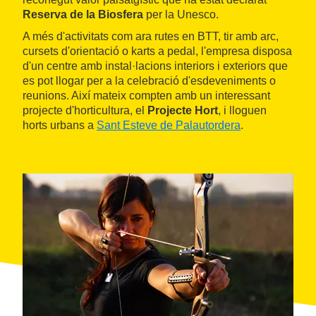
Reserva de la Biosfera
per la Unesco.
A més d'activitats com ara rutes en BTT, tir amb arc,
cursets d'orientació o karts a pedal, l'empresa disposa
d'un centre amb instal·lacions interiors i exteriors que
es pot llogar per a la celebració d'esdeveniments o
reunions. Així mateix compten amb un interessant
projecte d'horticultura, el
Projecte Hort
, i lloguen
horts urbans a
Sant Esteve de Palautordera
.