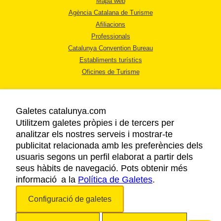
Mapa web
Agència Catalana de Turisme
Afiliacions
Professionals
Catalunya Convention Bureau
Establiments turístics
Oficines de Turisme
Galetes catalunya.com
Utilitzem galetes pròpies i de tercers per
analitzar els nostres serveis i mostrar-te
AVÍS LEGAL
publicitat relacionada amb les preferències dels
POLÍTICA DE PRIVACITAT
usuaris segons un perfil elaborat a partir dels
COOKIES
seus hàbits de navegació. Pots obtenir més
informació a la
Política de Galetes
ACCESSIBILITAT
.
Configuració de galetes
Copyright © 2026. Agència Catalana de Turisme. Tots els drets reservats.