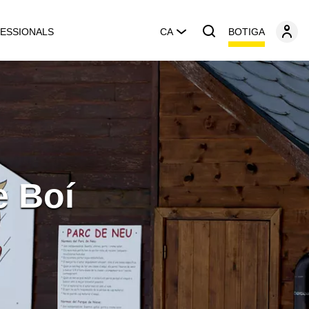
BOTIGA
ESSIONALS
CA
e Boí