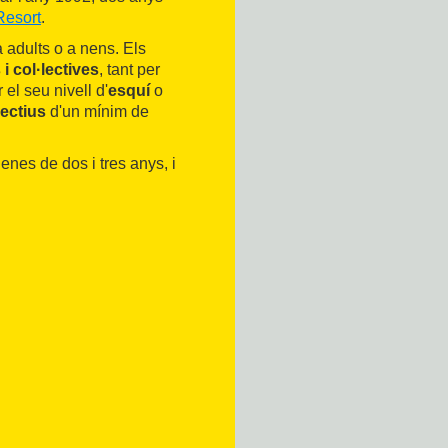
Resort
.
a adults o a nens. Els
i col·lectives
, tant per
 el seu nivell d'
esquí
o
lectius
d'un mínim de
nenes de dos i tres anys, i