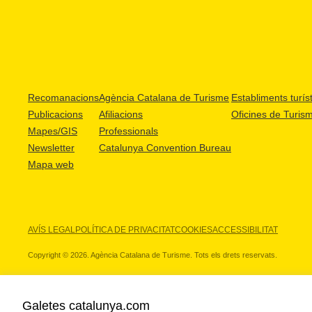
Recomanacions
Agència Catalana de Turisme
Establiments turíst
Publicacions
Afiliacions
Oficines de Turis
Mapes/GIS
Professionals
Newsletter
Catalunya Convention Bureau
Mapa web
AVÍS LEGAL
POLÍTICA DE PRIVACITAT
COOKIES
ACCESSIBILITAT
Copyright © 2026. Agència Catalana de Turisme. Tots els drets reservats.
Galetes catalunya.com