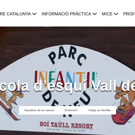
RE CATALUNYA
INFORMACIÓ PRÀCTICA
MICE
PROF
cola d’esquí Vall d
Gaudeix de la natura
Entrena't
Viatja en família