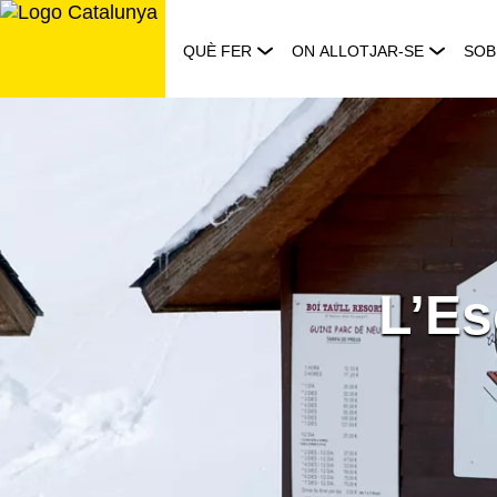
Saltar
al
QUÈ FER
ON ALLOTJAR-SE
SOB
contingut
L’Es