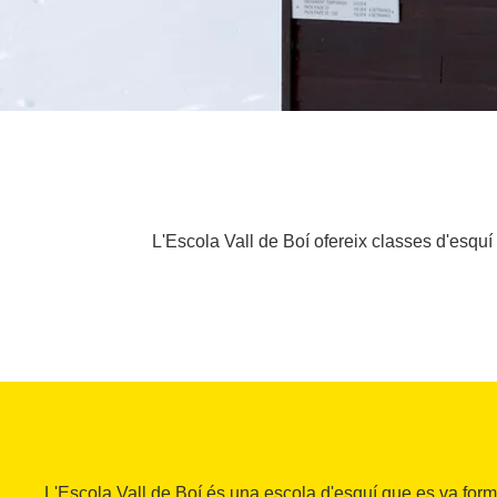
L'Escola Vall de Boí ofereix classes d'esquí 
L'Escola Vall de Boí és una escola d'esquí que es va form