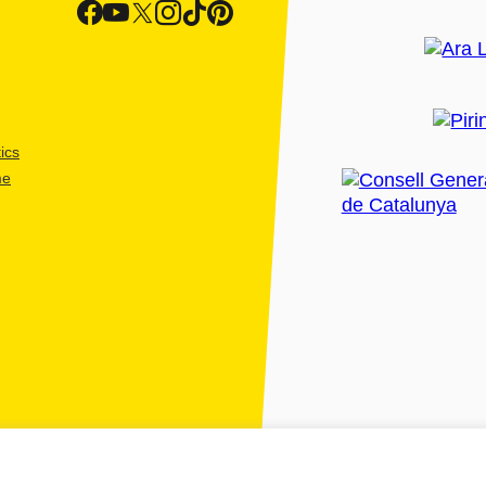
ics
me