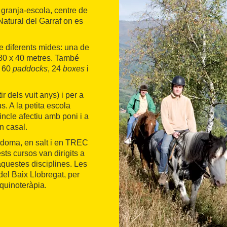
granja-escola, centre de
 Natural del Garraf on es
de diferents mides: una de
e 80 x 40 metres. També
e 60
paddocks
, 24
boxes
i
r dels vuit anys) i per a
s. A la petita escola
ncle afectiu amb poni i a
n casal.
en doma, en salt i en TREC
s cursos van dirigits a
aquestes disciplines. Les
el Baix Llobregat, per
equinoteràpia.