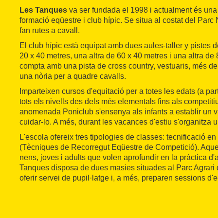
Les Tanques
va ser fundada el 1998 i actualment és una 
formació eqüestre i club hípic. Se situa al costat del Parc
fan rutes a cavall.
El club hípic està equipat amb dues aules-taller y pistes 
20 x 40 metres, una altra de 60 x 40 metres i una altra d
compta amb una pista de cross country, vestuaris, més d
una nòria per a quadre cavalls.
Imparteixen cursos d'equitació per a totes les edats (a parti
tots els nivells des dels més elementals fins als competitiu
anomenada Poniclub s'ensenya als infants a establir un vi
cuidar-lo. A més, durant les vacances d'estiu s'organitza u
L'escola ofereix tres tipologies de classes: tecnificació 
(Tècniques de Recorregut Eqüestre de Competició). Aquest
nens, joves i adults que volen aprofundir en la pràctica d'
Tanques disposa de dues masies situades al Parc Agrari d
oferir servei de pupil·latge i, a més, preparen sessions d'