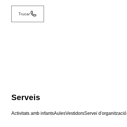
Trucar
Serveis
Activitats amb infants
Aules
Vestidors
Servei d'organització 