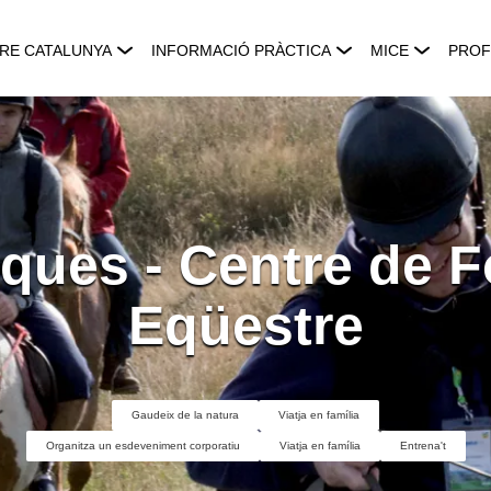
RE CATALUNYA
INFORMACIÓ PRÀCTICA
MICE
PROF
ques - Centre de 
Eqüestre
Gaudeix de la natura
Viatja en família
Organitza un esdeveniment corporatiu
Viatja en família
Entrena't