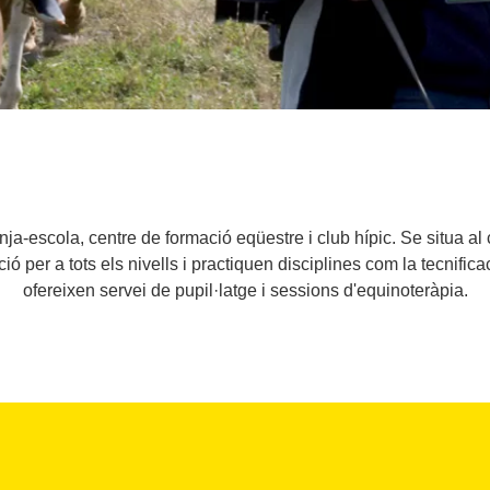
-escola, centre de formació eqüestre i club hípic. Se situa al c
ció per a tots els nivells i practiquen disciplines com la tecnifi
ofereixen servei de pupil·latge i sessions d'equinoteràpia.