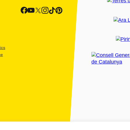
ics
me