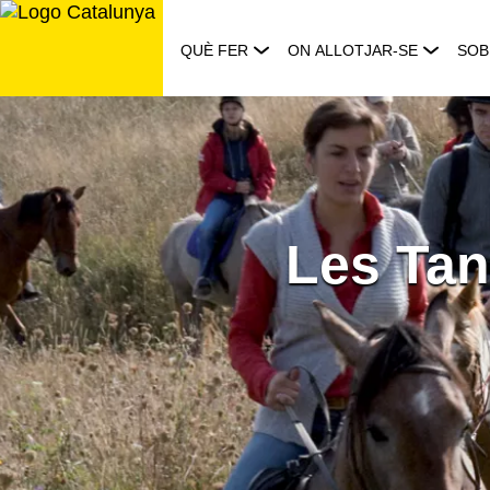
Saltar
al
QUÈ FER
ON ALLOTJAR-SE
SOB
contingut
Les Tan