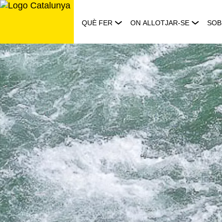
Saltar
al
QUÈ FER
ON ALLOTJAR-SE
SOB
contingut