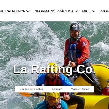
RE CATALUNYA
INFORMACIÓ PRÀCTICA
MICE
PROF
La Rafting Co.
Gaudeix de la natura
Entrena't
Viatja en família