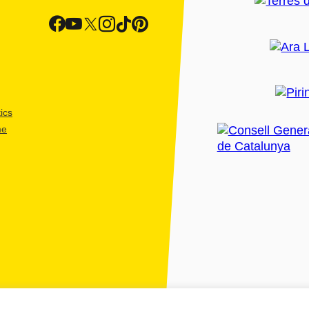
ics
me