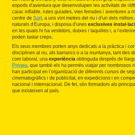
esports d'aventura que desenvolupen les activitats de ràft
caiac inflable, rutes guiades, vies ferrades i aventures a 
centre de
Sort
, a uns vint metres del riu i d'un dels millo
naturals d'Europa, i disposa d'unes
exclusives instal·la
en les quals hi ha vestidors, dutxes i taquilles i, a l'exter
poden tastar creps.
Els seus membres porten anys dedicats a la pràctica i co
disciplines al riu, als barrancs o a la muntanya, tant des de
com laboral, una
experiència
obtinguda després de llarg
Pirineu
, que també els ha permès viatjar per nombrosos r
han participat en l'organització de diferents cursos de seg
cinematogràfics i de publicitat, en expedicions i en compe
nacional i internacional. De fet, són formadors als princip
que existeixen al país.