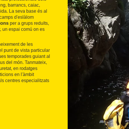
ing, barrancs, caiac,
mida. La seva base és al
rs camps d'eslàlom
cions
per a grups reduïts,
ior, un espai comú on es
neixement de les
l punt de vista particular
ues temporades guiant al
ius del món. Tanmateix,
uretat, en rodatges
ticions en l'àmbit
als centres especialitzats