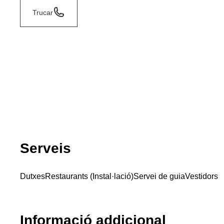
Trucar
Serveis
Dutxes
Restaurants (Instal·lació)
Servei de guia
Vestidors
Informació addicional