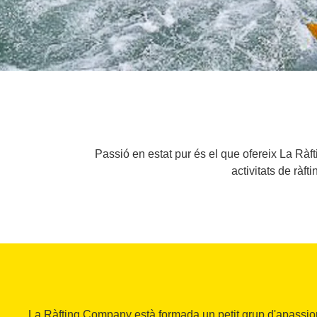
Passió en estat pur és el que ofereix La Rà
activitats de ràft
La Ràfting Company està formada un petit grup d'apassio