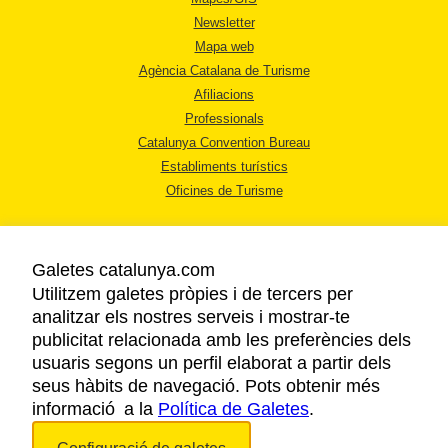
Newsletter
Mapa web
Agència Catalana de Turisme
Afiliacions
Professionals
Catalunya Convention Bureau
Establiments turístics
Oficines de Turisme
Galetes catalunya.com
Utilitzem galetes pròpies i de tercers per
analitzar els nostres serveis i mostrar-te
AVÍS LEGAL
publicitat relacionada amb les preferències dels
POLÍTICA DE PRIVACITAT
usuaris segons un perfil elaborat a partir dels
COOKIES
seus hàbits de navegació. Pots obtenir més
informació a la
Política de Galetes
ACCESSIBILITAT
.