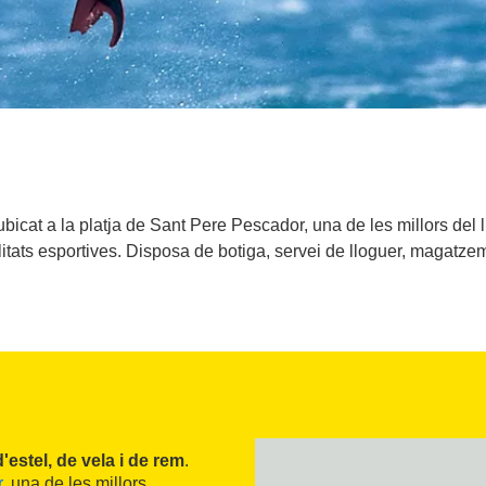
ubicat a la platja de Sant Pere Pescador, una de les millors del l
tats esportives. Disposa de botiga, servei de lloguer, magatzem 
'estel, de vela i de rem
.
r
, una de les millors