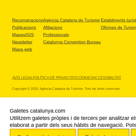
Recomanacions
Agència Catalana de Turisme
Establiments turíst
Publicacions
Afiliacions
Oficines de Turis
Mapes/GIS
Professionals
Newsletter
Catalunya Convention Bureau
Mapa web
AVÍS LEGAL
POLÍTICA DE PRIVACITAT
COOKIES
ACCESSIBILITAT
Copyright © 2026. Agència Catalana de Turisme. Tots els drets reservats.
Galetes catalunya.com
Utilitzem galetes pròpies i de tercers per analitzar e
ELS NOSTRES PARTNERS
elaborat a partir dels seus hàbits de navegació. Pot