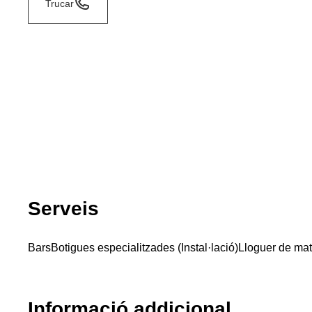
Trucar
Serveis
Bars
Botigues especialitzades (Instal·lació)
Lloguer de mat
Informació addicional