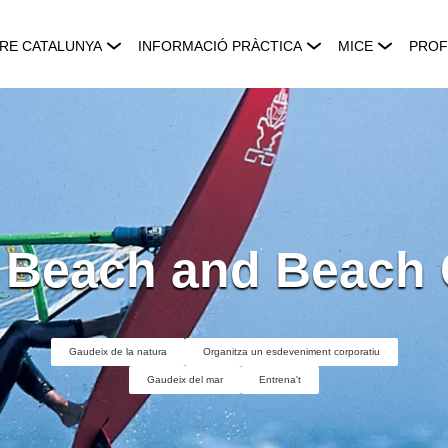
RE CATALUNYA
INFORMACIÓ PRÀCTICA
MICE
PROF
e Beach and Beach 
Gaudeix de la natura
Organitza un esdeveniment corporatiu
Gaudeix del mar
Entrena't