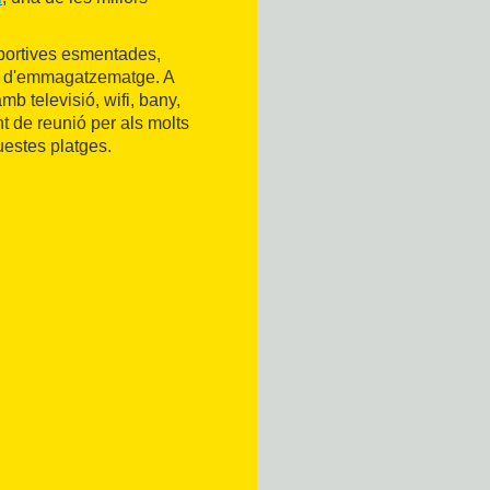
sportives esmentades,
 i d'emmagatzematge. A
mb televisió, wifi, bany,
t de reunió per als molts
uestes platges.