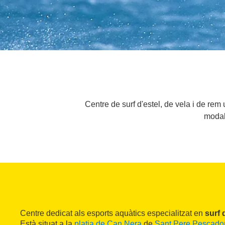
Centre de surf d'estel, de vela i de rem 
modali
Centre dedicat als esports aquàtics especialitzat en
surf d
Està situat a la
platja de Can Nera
de
Sant Pere Pescado