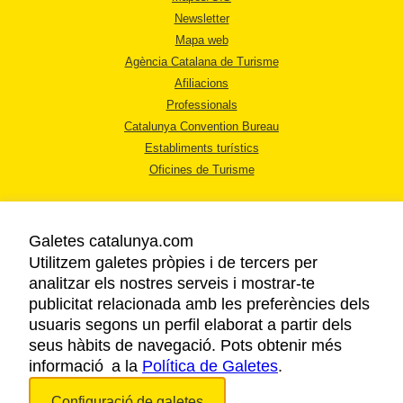
Newsletter
Mapa web
Agència Catalana de Turisme
Afiliacions
Professionals
Catalunya Convention Bureau
Establiments turístics
Oficines de Turisme
Galetes catalunya.com
Utilitzem galetes pròpies i de tercers per
analitzar els nostres serveis i mostrar-te
AVÍS LEGAL
publicitat relacionada amb les preferències dels
POLÍTICA DE PRIVACITAT
usuaris segons un perfil elaborat a partir dels
COOKIES
seus hàbits de navegació. Pots obtenir més
informació a la
Política de Galetes
ACCESSIBILITAT
.
Configuració de galetes