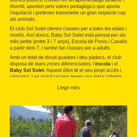
divertit, aposten pels valors pedagògics que aporta
l'equitació i pretenen transmetre un gran respecte cap
als animals.
El club Sol Solet ofereix classes per a totes les edats i
nivells. Així doncs, Baby Sol Solet està pensat per als
més petits (entre 3 i 7 anys), Escola de Ponis i Cavalls
a partir dels 7, i també fan classes per a adults.
Amb un total de divuit quadres i deu pàdocs, el club
disposa de dues zones diferenciades: l'
escola
i el
Baby Sol Solet
. Aquest últim té el seu propi accés i
pàrquing. Les instal·lacions tenen una pista coberta
per les classes dels més petits i també un parc infantil.
Llegir més
L'
Escola de ponis i cavalls
fa possible que els
infants descobreixin el món de l'equitació. I, pel que fa
als adults, s'ofereixen classes per a tots els nivells i
edats en funció de les peticions i necessitats de cada
alumne.