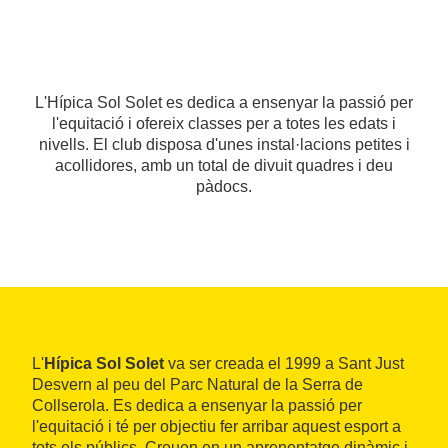
L'Hípica Sol Solet es dedica a ensenyar la passió per
l'equitació i ofereix classes per a totes les edats i
nivells. El club disposa d'unes instal·lacions petites i
acollidores, amb un total de divuit quadres i deu
pàdocs.
L'
Hípica Sol Solet
va ser creada el 1999 a Sant Just
Desvern al peu del Parc Natural de la Serra de
Collserola. Es dedica a ensenyar la passió per
l'equitació i té per objectiu fer arribar aquest esport a
tots els públics. Creuen en un aprenentatge dinàmic i