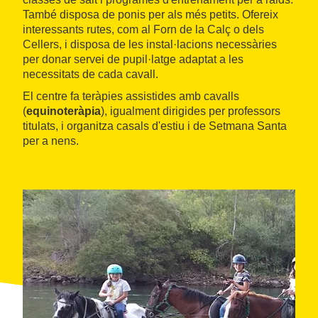
També disposa de ponis per als més petits. Ofereix
interessants rutes, com al Forn de la Calç o dels
Cellers, i disposa de les instal·lacions necessàries
per donar servei de pupil·latge adaptat a les
necessitats de cada cavall.
El centre fa teràpies assistides amb cavalls
(
equinoteràpia
), igualment dirigides per professors
titulats, i organitza casals d'estiu i de Setmana Santa
per a nens.