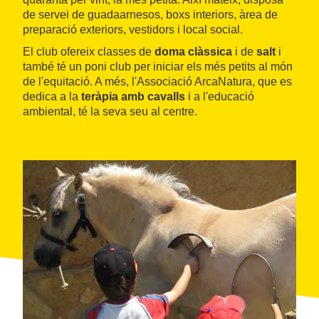
de servei de guadaarnesos, boxs interiors, àrea de
preparació exteriors, vestidors i local social.
El club ofereix classes de
doma clàssica
i de
salt
i
també té un poni club per iniciar els més petits al món
de l'equitació. A més, l'Associació ArcaNatura, que es
dedica a la
teràpia amb cavalls
i a l'educació
ambiental, té la seva seu al centre.