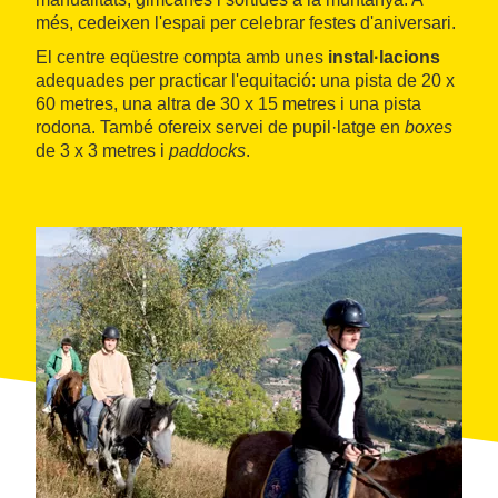
més, cedeixen l'espai per celebrar festes d'aniversari.
El centre eqüestre compta amb unes
instal·lacions
adequades per practicar l'equitació: una pista de 20 x
60 metres, una altra de 30 x 15 metres i una pista
rodona. També ofereix servei de pupil·latge en
boxes
de 3 x 3 metres i
paddocks
.