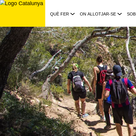
Saltar
al
QUÈ FER
ON ALLOTJAR-SE
SOB
contingut