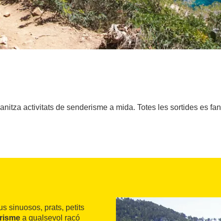
anitza activitats de senderisme a mida. Totes les sortides es fa
 sinuosos, prats, petits
risme
a qualsevol racó