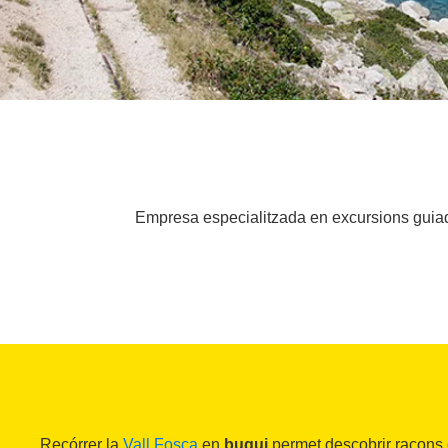
Empresa especialitzada en excursions guiades
Recórrer la
Vall Fosca
en
bugui
permet descobrir racons d