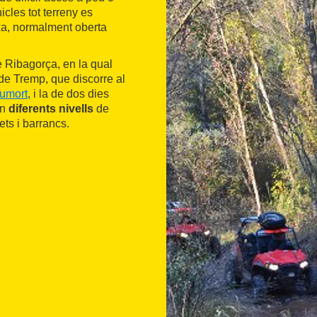
icles tot terreny es
ixa, normalment oberta
e Ribagorça, en la qual
 de Tremp, que discorre al
oumort
, i la de dos dies
en
diferents nivells
de
ets i barrancs.