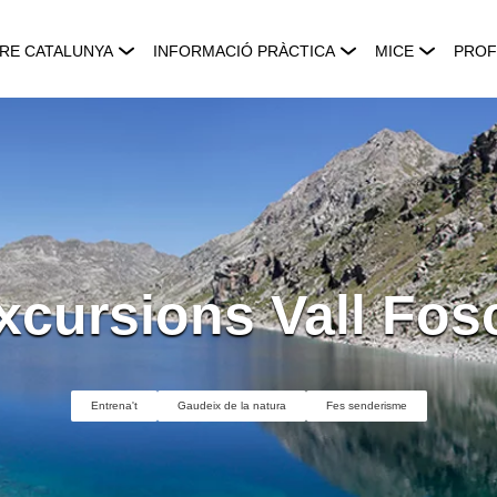
RE CATALUNYA
INFORMACIÓ PRÀCTICA
MICE
PROF
xcursions Vall Fos
Entrena't
Gaudeix de la natura
Fes senderisme