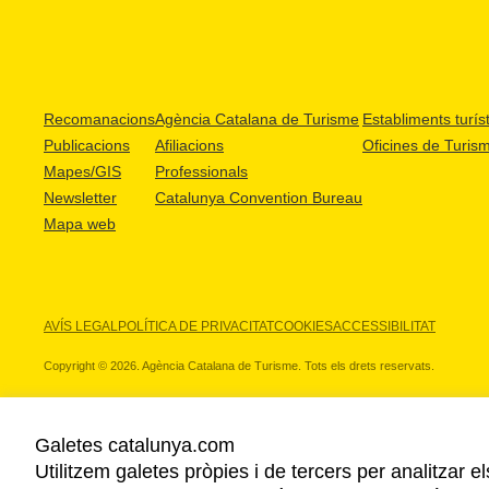
Recomanacions
Agència Catalana de Turisme
Establiments turíst
Publicacions
Afiliacions
Oficines de Turis
Mapes/GIS
Professionals
Newsletter
Catalunya Convention Bureau
Mapa web
AVÍS LEGAL
POLÍTICA DE PRIVACITAT
COOKIES
ACCESSIBILITAT
Copyright © 2026. Agència Catalana de Turisme. Tots els drets reservats.
Galetes catalunya.com
Utilitzem galetes pròpies i de tercers per analitzar e
ELS NOSTRES PARTNERS