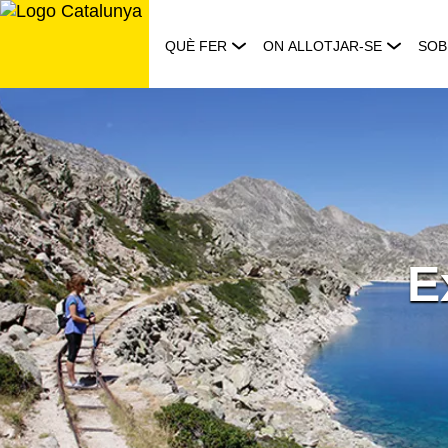
Saltar
al
QUÈ FER
ON ALLOTJAR-SE
SOB
contingut
E