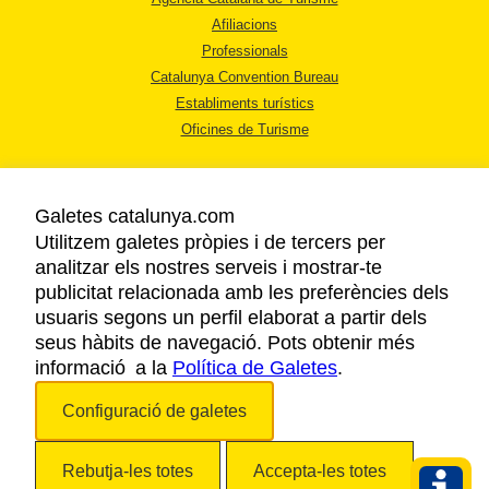
Afiliacions
Professionals
Catalunya Convention Bureau
Establiments turístics
Oficines de Turisme
Galetes catalunya.com
Utilitzem galetes pròpies i de tercers per
analitzar els nostres serveis i mostrar-te
AVÍS LEGAL
publicitat relacionada amb les preferències dels
POLÍTICA DE PRIVACITAT
usuaris segons un perfil elaborat a partir dels
COOKIES
seus hàbits de navegació. Pots obtenir més
informació a la
Política de Galetes
ACCESSIBILITAT
.
Configuració de galetes
Copyright © 2026. Agència Catalana de Turisme. Tots els drets reservats.
Rebutja-les totes
Accepta-les totes