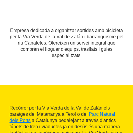
Empresa dedicada a organitzar sortides amb bicicleta
per la Via Verda de la Val de Zafán i barranquisme pel
riu Canaletes. Ofereixen un servei integral que
comprèn el lloguer d'equips, trasllats i guies
especialitzats.
Recórrer per la Via Verda de la Val de Zafán els
paratges del Matarranya a Terol o del
Parc Natural
dels Ports
a Catalunya pedalejant a través d'antics
túnels de tren i viaductes ja en desús és una manera
fantàstica de conèixer el paisatge. La Via Verda és un