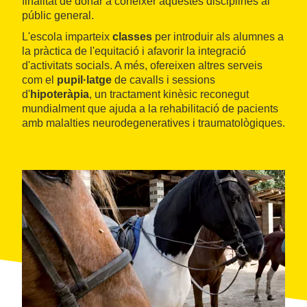
finalitat de donar a conèixer aquestes disciplines al
públic general.
L'escola imparteix
classes
per introduir als alumnes a
la pràctica de l'equitació i afavorir la integració
d'activitats socials. A més, ofereixen altres serveis
com el
pupil·latge
de cavalls i sessions
d'
hipoteràpia
, un tractament kinèsic reconegut
mundialment que ajuda a la rehabilitació de pacients
amb malalties neurodegeneratives i traumatològiques.