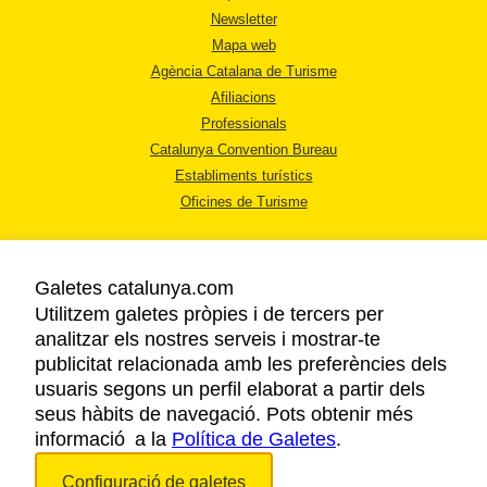
Newsletter
Mapa web
Agència Catalana de Turisme
Afiliacions
Professionals
Catalunya Convention Bureau
Establiments turístics
Oficines de Turisme
Galetes catalunya.com
Utilitzem galetes pròpies i de tercers per
analitzar els nostres serveis i mostrar-te
AVÍS LEGAL
publicitat relacionada amb les preferències dels
POLÍTICA DE PRIVACITAT
usuaris segons un perfil elaborat a partir dels
COOKIES
seus hàbits de navegació. Pots obtenir més
informació a la
Política de Galetes
ACCESSIBILITAT
.
Configuració de galetes