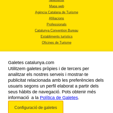
Newsletter
Mapa web
Agència Catalana de Turisme
Afiliacions
Professionals
Catalunya Convention Bureau
Establiments turístics
Oficines de Turisme
Galetes catalunya.com
Utilitzem galetes pròpies i de tercers per
analitzar els nostres serveis i mostrar-te
AVÍS LEGAL
publicitat relacionada amb les preferències dels
POLÍTICA DE PRIVACITAT
usuaris segons un perfil elaborat a partir dels
COOKIES
seus hàbits de navegació. Pots obtenir més
informació a la
Política de Galetes
ACCESSIBILITAT
.
Configuració de galetes