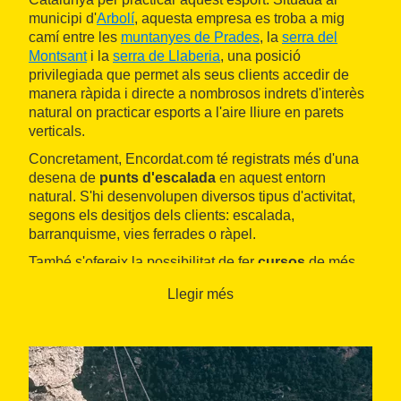
municipi d'
Arbolí
, aquesta empresa es troba a mig
camí entre les
muntanyes de Prades
, la
serra del
Montsant
i la
serra de Llaberia
, una posició
privilegiada que permet als seus clients accedir de
manera ràpida i directe a nombrosos indrets d'interès
natural on practicar esports a l'aire lliure en parets
verticals.
Concretament, Encordat.com té registrats més d'una
desena de
punts d'escalada
en aquest entorn
natural. S'hi desenvolupen diversos tipus d'activitat,
segons els desitjos dels clients: escalada,
barranquisme, vies ferrades o ràpel.
També s'ofereix la possibilitat de fer
cursos
de més
llarga durada o entrenaments d'escalada per
Llegir més
perfeccionar la tècnica, destinats a aquelles persones
amb més experiència. Des d'Encordat.com també
volen facilitar l'organització del viatge als seus clients
oferint-los la possibilitat d'allotjar-se en establiments
de la zona.