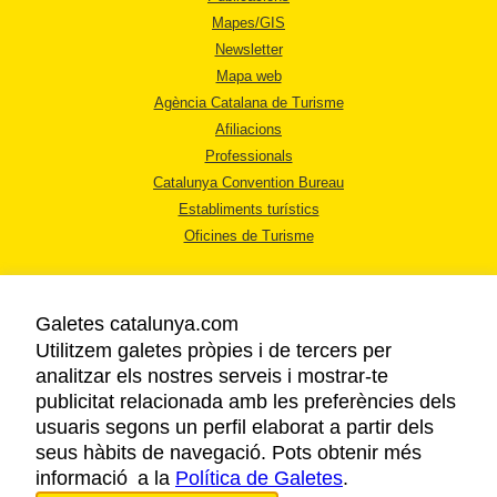
Mapes/GIS
Newsletter
Mapa web
Agència Catalana de Turisme
Afiliacions
Professionals
Catalunya Convention Bureau
Establiments turístics
Oficines de Turisme
Galetes catalunya.com
Utilitzem galetes pròpies i de tercers per
analitzar els nostres serveis i mostrar-te
AVÍS LEGAL
publicitat relacionada amb les preferències dels
POLÍTICA DE PRIVACITAT
usuaris segons un perfil elaborat a partir dels
COOKIES
seus hàbits de navegació. Pots obtenir més
informació a la
Política de Galetes
ACCESSIBILITAT
.