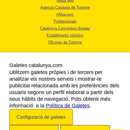
Mapa web
Agència Catalana de Turisme
Afiliacions
Professionals
Catalunya Convention Bureau
Establiments turístics
Oficines de Turisme
Galetes catalunya.com
Utilitzem galetes pròpies i de tercers per
analitzar els nostres serveis i mostrar-te
AVÍS LEGAL
publicitat relacionada amb les preferències dels
POLÍTICA DE PRIVACITAT
usuaris segons un perfil elaborat a partir dels
COOKIES
seus hàbits de navegació. Pots obtenir més
informació a la
Política de Galetes
ACCESSIBILITAT
.
Configuració de galetes
Copyright © 2026. Agència Catalana de Turisme. Tots els drets reservats.