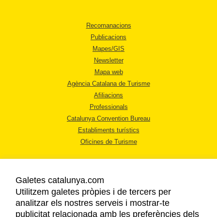
Recomanacions
Publicacions
Mapes/GIS
Newsletter
Mapa web
Agència Catalana de Turisme
Afiliacions
Professionals
Catalunya Convention Bureau
Establiments turístics
Oficines de Turisme
Galetes catalunya.com
Utilitzem galetes pròpies i de tercers per
analitzar els nostres serveis i mostrar-te
AVÍS LEGAL
publicitat relacionada amb les preferències dels