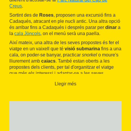
Creus
.
Sortint des de
Roses
, proposen una excursió fins a
Cadaqués, atracant en ple nucli antic. Una altra opció
és arribar fins a Cadaqués i després parar per
dinar
a
la
cala Jòncols
, on el menú serà una paella.
Així mateix, una altra de les seves propostes és fer el
viatge en un vaixell que té
visió submarina
fins a una
cala, on poder-se banyar, practicar
snorkel
o moure's
lliurement amb
caiacs
. També estan oberts a les
propostes dels clients, per tal d'organitzar el viatge
que més els interessi i adaptar-se a les seves
necessitats.
Llegir més
La flota està formada per tres vaixells: l'Ictineu, el
Sirena Primero i el Pepita. L'Ictineu disposa de visió
submarina i el Pepita es dedica a l'oferta d'activitats
de submarinisme o pesca, en col·laboració amb
l'empresa RosesSub.