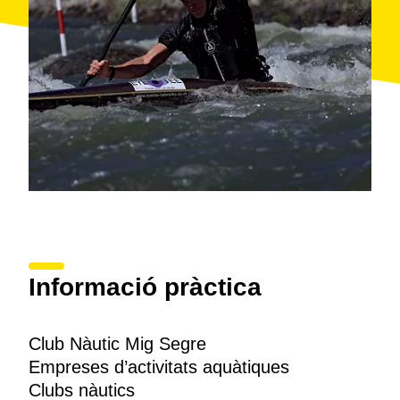
Roca del Call
, un espai ideal per passar una bona
estona amb la família o els amics.
Informació pràctica
Club Nàutic Mig Segre
Empreses d’activitats aquàtiques
Clubs nàutics