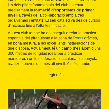
Un dels pilars fonamentals del club ha estat
precisament la
formació d'esportistes de primer
nivell
a través de la col·laboració amb altres
organismes i entitats. El seu catàleg va des de cursos
d'iniciació fins a l'alta tecnificació.
Aquest club també ha aconseguit arrelar la pràctica
esportiva del piragüisme a la zona de
Ponts
gràcies,
en bona mesura, a les excel·lents instal·lacions de
què disposa. Actualment, té un
camp d'eslàlom
d'uns
300 metres de longitud ideal per a practicar
maniobres i on les federacions catalana i espanyola
realitzen proves del més alt nivell. A més, també
realitzen sortides a alguns trams del
riu Segre
al seu
pas pel mateix municipi de Ponts o per Camarasa.
Llegir més
El club disposa d'un edifici molt ben equipat per a la
pràctica del
piragüisme
. Més enllà del seu ús per part
d'esportistes, és un bon indret per a aquelles
persones que vulguin iniciar-se en aquest esport o
desitgin viure una experiència diferent en plena
natura. Al voltant del club també destaca el
parc de la