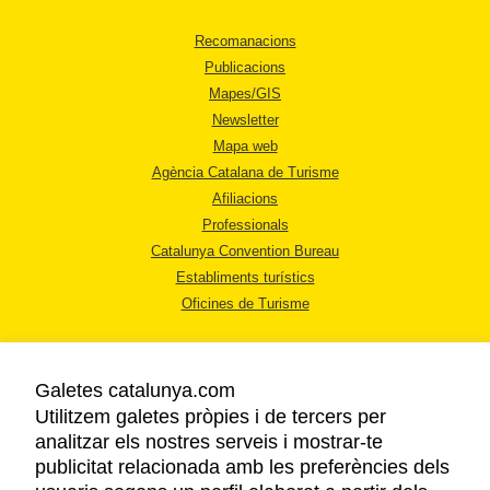
Recomanacions
Publicacions
Mapes/GIS
Newsletter
Mapa web
Agència Catalana de Turisme
Afiliacions
Professionals
Catalunya Convention Bureau
Establiments turístics
Oficines de Turisme
Galetes catalunya.com
Utilitzem galetes pròpies i de tercers per
analitzar els nostres serveis i mostrar-te
AVÍS LEGAL
publicitat relacionada amb les preferències dels
POLÍTICA DE PRIVACITAT