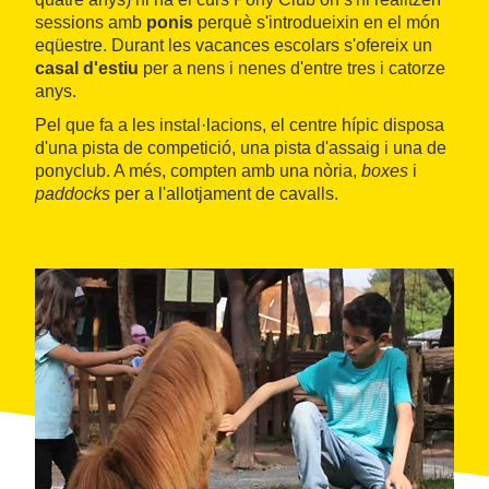
sessions amb
ponis
perquè s'introdueixin en el món
eqüestre. Durant les vacances escolars s'ofereix un
casal d'estiu
per a nens i nenes d'entre tres i catorze
anys.
Pel que fa a les instal·lacions, el centre hípic disposa
d'una pista de competició, una pista d'assaig i una de
ponyclub. A més, compten amb una nòria,
boxes
i
paddocks
per a l'allotjament de cavalls.