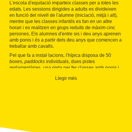
L'escola d'equitació imparteix classes per a totes les
edats. Les sessions dirigides a adults es divideixen
en funció del nivell de l'alumne (iniciació, mitjà i alt),
mentre que les classes infantils es fan en un altre
horari i es realitzen en grups reduïts de màxim cinc
persones. Els alumnes d'entre sis i deu anys aprenen
amb ponis i és a partir dels deu anys que comencen a
treballar amb cavalls.
Pel que fa a instal·lacions, l'hípica disposa de 50
boxes
,
paddocks
individuals, dues pistes
reglamentàries, una pista per fer classes amb ponis i
una de rodona, entre d'altres.
Llegir més