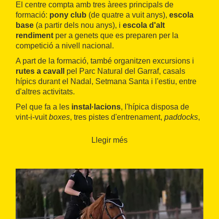
El centre compta amb tres àrees principals de
formació:
pony club
(de quatre a vuit anys),
escola
base
(a partir dels nou anys), i
escola d'alt
rendiment
per a genets que es preparen per la
competició a nivell nacional.
A part de la formació, també organitzen excursions i
rutes a cavall
pel Parc Natural del Garraf, casals
hípics durant el Nadal, Setmana Santa i l'estiu, entre
d'altres activitats.
Pel que fa a les
instal·lacions
, l'hípica disposa de
vint-i-vuit
boxes
, tres pistes d'entrenament,
paddocks
,
vestidors i un local social.
Llegir més