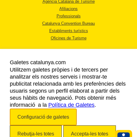
Agència Catalana de Turisme
Afiliacions
Professionals
Catalunya Convention Bureau
Establiments turístics
Oficines de Turisme
Galetes catalunya.com
Utilitzem galetes pròpies i de tercers per
analitzar els nostres serveis i mostrar-te
AVÍS LEGAL
publicitat relacionada amb les preferències dels
POLÍTICA DE PRIVACITAT
usuaris segons un perfil elaborat a partir dels
COOKIES
seus hàbits de navegació. Pots obtenir més
informació a la
Política de Galetes
ACCESSIBILITAT
.
Configuració de galetes
Copyright © 2026. Agència Catalana de Turisme. Tots els drets reservats.
Rebutja-les totes
Accepta-les totes