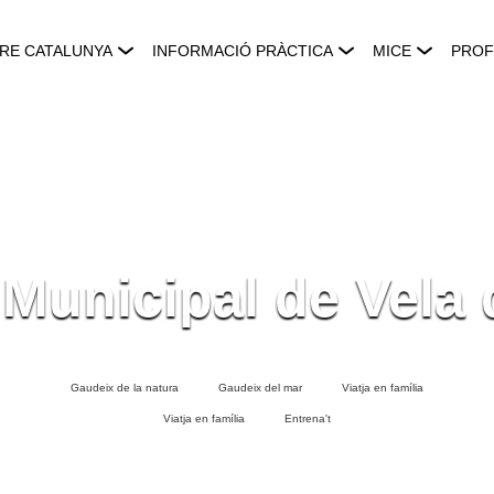
RE CATALUNYA
INFORMACIÓ PRÀCTICA
MICE
PROF
Municipal de Vela 
Gaudeix de la natura
Gaudeix del mar
Viatja en família
Viatja en família
Entrena't