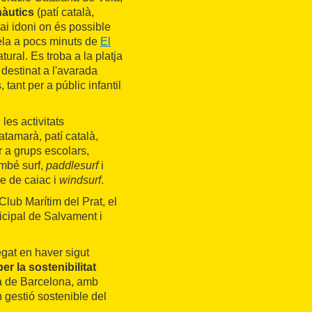
nàutics
(patí català,
spai idoni on és possible
vela a pocs minuts de
El
tural. Es troba a la platja
 destinat a l'avarada
 tant per a públic infantil
les activitats
tamarà, patí català,
er a grups escolars,
ambé surf,
paddlesurf
i
e de caiac i
windsurf
.
 Club Marítim del Prat, el
nicipal de Salvament i
egat en haver sigut
r la sostenibilitat
ra de Barcelona, amb
n gestió sostenible del