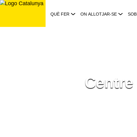
Saltar
al
QUÈ FER
ON ALLOTJAR-SE
SOB
contingut
Centre 