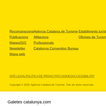
Recomanacions
Agència Catalana de Turisme
Establiments turíst
Publicacions
Afiliacions
Oficines de Turis
Mapes/GIS
Professionals
Newsletter
Catalunya Convention Bureau
Mapa web
AVÍS LEGAL
POLÍTICA DE PRIVACITAT
COOKIES
ACCESSIBILITAT
Copyright © 2026. Agència Catalana de Turisme. Tots els drets reservats.
Galetes catalunya.com