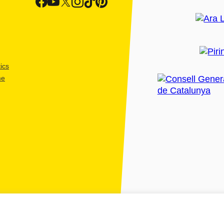
ics
me