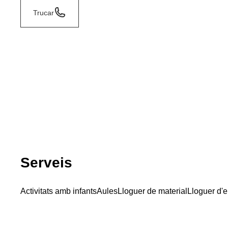
Trucar
Serveis
Activitats amb infants
Aules
Lloguer de material
Lloguer d'