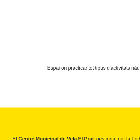
Espai on practicar tot tipus d'activitats nàu
El
Centre Municipal de Vela El Prat
, gestionat per la Fe