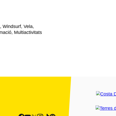
f, Windsurf, Vela,
mació, Multiactivitats