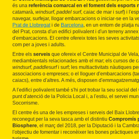
és una
referència comarcal en el foment dels esports 
catamarà,
windsurf
,
paddel surf
, caiac de mar i surf) i l'e
navegar, surfejar, llogar embarcacions o iniciar-se en la 
Prat de Llobregat
i de
Barcelona
, en un entorn de platja na
del Prat, consta d'un edifici polivalent i d'un terreny annex
d'embarcacions. El centre ofereix totes les seves activitats,
com per a joves i adults.
Entre els
serveis
que ofereix el Centre Municipal de Vela, 
mediambientals relacionades amb el mar; els cursos de ca
windsurf
,
paddlesurf
i surf; les multiactivitats nàutiques p
associacions o empreses; o el lloguer d'embarcacions (t
caiacs), entre d'altres. A més, disposen d'emmagatzematg
A l'edifici polivalent també s'hi pot trobar la seu social del
punt d'atenció de la Policia Local i, a l'estiu, el servei mu
Socorrisme.
El centre és una de les empreses i serveis del Baix Llobr
reconegut per la seva tasca amb el distintiu
Compromís pe
Biosphere
, el març del 2018, per la Diputació i la Camb
l'objectiu de fomentar i reconèixer les bones pràctiques e
turisme.