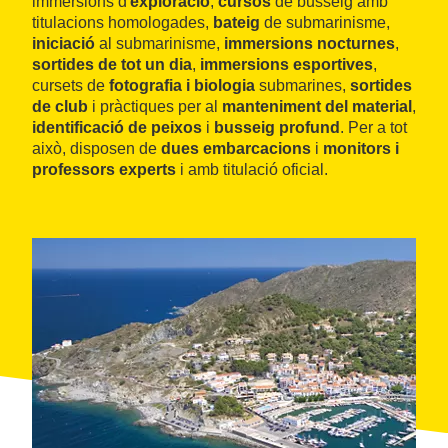
immersions d'
exploració
,
cursos
de busseig amb
titulacions homologades,
bateig
de submarinisme,
iniciació
al submarinisme,
immersions nocturnes
,
sortides de tot un dia
,
immersions esportives
,
cursets de
fotografia i biologia
submarines,
sortides
de club
i pràctiques per al
manteniment del material
,
identificació de peixos
i
busseig profund
. Per a tot
això, disposen de
dues embarcacions
i
monitors i
professors experts
i amb titulació oficial.