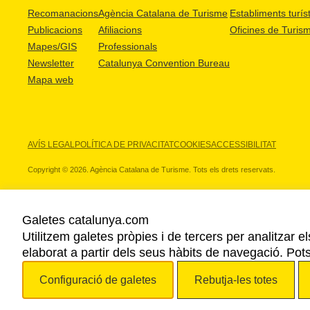
Recomanacions
Agència Catalana de Turisme
Establiments turíst
Publicacions
Afiliacions
Oficines de Turis
Mapes/GIS
Professionals
Newsletter
Catalunya Convention Bureau
Mapa web
AVÍS LEGAL
POLÍTICA DE PRIVACITAT
COOKIES
ACCESSIBILITAT
Copyright © 2026. Agència Catalana de Turisme. Tots els drets reservats.
Galetes catalunya.com
Utilitzem galetes pròpies i de tercers per analitzar e
ELS NOSTRES PARTNERS
elaborat a partir dels seus hàbits de navegació. Pot
Configuració de galetes
Rebutja-les totes