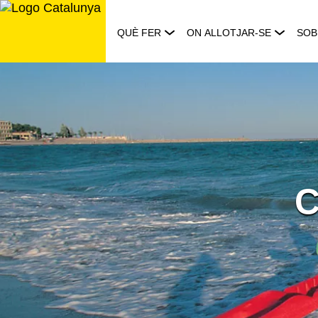
Saltar
al
QUÈ FER
ON ALLOTJAR-SE
SOB
contingut
C