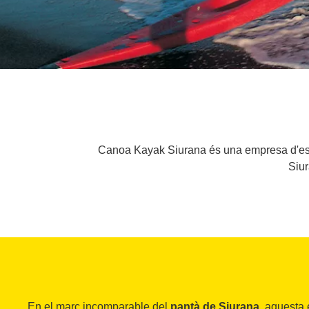
Canoa Kayak Siurana és una empresa d'esports
Siur
En el marc incomparable del
pantà de Siurana
, aquesta