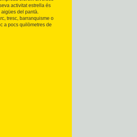
eva activitat estrella és
 aigües del pantà.
rc, tresc, barranquisme o
·lic a pocs quilòmetres de