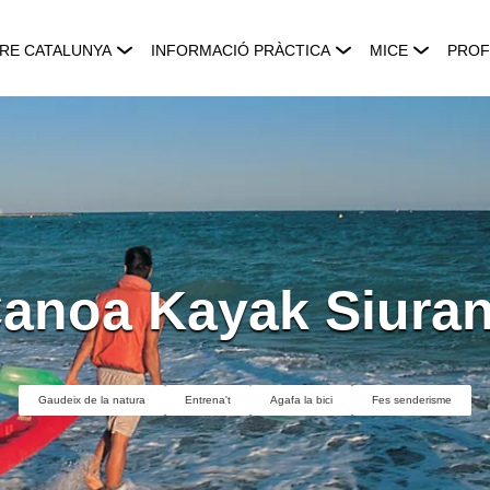
RE CATALUNYA
INFORMACIÓ PRÀCTICA
MICE
PROF
anoa Kayak Siura
Gaudeix de la natura
Entrena't
Agafa la bici
Fes senderisme