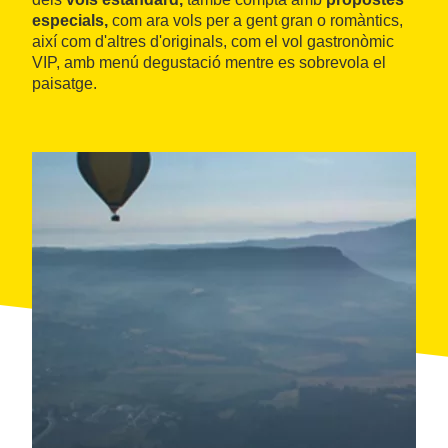
especials,
com ara vols per a gent gran o romàntics,
així com d'altres d'originals, com el vol gastronòmic
VIP, amb menú degustació mentre es sobrevola el
paisatge.