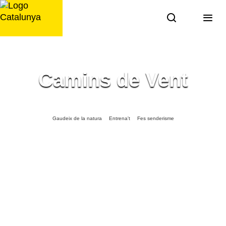
Saltar
al
contingut
Camins de Vent
Gaudeix de la natura
Entrena't
Fes senderisme