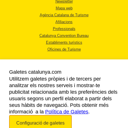
Newsletter
Mapa web
Agència Catalana de Turisme
Afiliacions
Professionals
Catalunya Convention Bureau
Establiments turístics
Oficines de Turisme
Galetes catalunya.com
Utilitzem galetes pròpies i de tercers per
analitzar els nostres serveis i mostrar-te
AVÍS LEGAL
publicitat relacionada amb les preferències dels
POLÍTICA DE PRIVACITAT
usuaris segons un perfil elaborat a partir dels
COOKIES
seus hàbits de navegació. Pots obtenir més
informació a la
Política de Galetes
ACCESSIBILITAT
.
Configuració de galetes