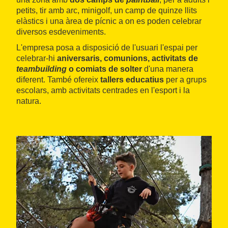
petits, tir amb arc, minigolf, un camp de quinze llits
elàstics i una àrea de pícnic a on es poden celebrar
diversos esdeveniments.
L'empresa posa a disposició de l'usuari l'espai per
celebrar-hi
aniversaris, comunions, activitats de
teambuilding
o comiats de solter
d'una manera
diferent. També ofereix
tallers educatius
per a grups
escolars, amb activitats centrades en l'esport i la
natura.