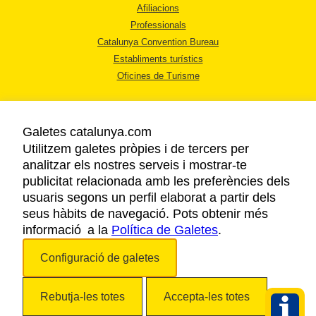
Afiliacions
Professionals
Catalunya Convention Bureau
Establiments turístics
Oficines de Turisme
Galetes catalunya.com
Utilitzem galetes pròpies i de tercers per
analitzar els nostres serveis i mostrar-te
AVÍS LEGAL
publicitat relacionada amb les preferències dels
POLÍTICA DE PRIVACITAT
usuaris segons un perfil elaborat a partir dels
COOKIES
seus hàbits de navegació. Pots obtenir més
informació a la
Política de Galetes
ACCESSIBILITAT
.
Configuració de galetes
Copyright © 2026. Agència Catalana de Turisme. Tots els drets reservats.
Rebutja-les totes
Accepta-les totes