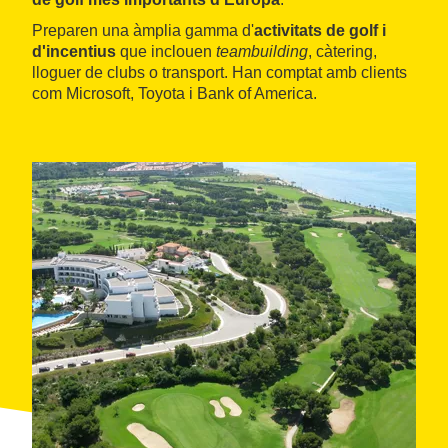
Preparen una àmplia gamma d'
activitats de golf i
d'incentius
que inclouen
teambuilding
, càtering,
lloguer de clubs o transport. Han comptat amb clients
com Microsoft, Toyota i Bank of America.