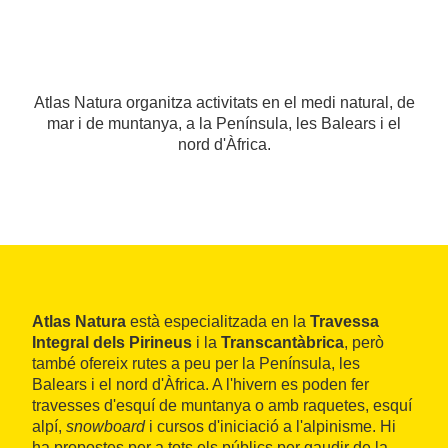
Atlas Natura organitza activitats en el medi natural, de
mar i de muntanya, a la Península, les Balears i el
nord d'Àfrica.
Atlas Natura
està especialitzada en la
Travessa
Integral dels Pirineus
i la
Transcantàbrica
, però
també ofereix rutes a peu per la Península, les
Balears i el nord d'Àfrica. A l'hivern es poden fer
travesses d'esquí de muntanya o amb raquetes, esquí
alpí,
snowboard
i cursos d'iniciació a l'alpinisme. Hi
ha propostes per a tots els públics per gaudir de la