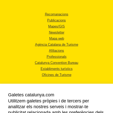
Recomanacions
Publicacions
Mapes/GIS
Newsletter
Mapa web
Agència Catalana de Turisme
Afiliacions
Professionals
Catalunya Convention Bureau
Establiments turístics
Oficines de Turisme
Galetes catalunya.com
Utilitzem galetes pròpies i de tercers per
analitzar els nostres serveis i mostrar-te
AVÍS LEGAL
publicitat relacionada amb les preferències dels