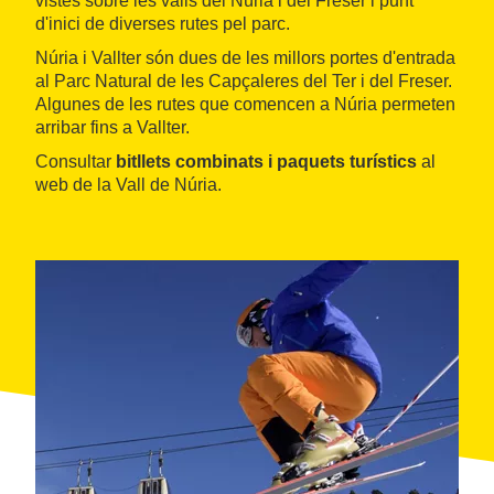
vistes sobre les valls del Núria i del Freser i punt
d'inici de diverses rutes pel parc.
Núria i Vallter són dues de les millors portes d'entrada
al Parc Natural de les Capçaleres del Ter i del Freser.
Algunes de les rutes que comencen a Núria permeten
arribar fins a Vallter.
Consultar
bitllets combinats i paquets turístics
al
web de la Vall de Núria.