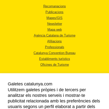
Recomanacions
Publicacions
Mapes/GIS
Newsletter
Mapa web
Agència Catalana de Turisme
Afiliacions
Professionals
Catalunya Convention Bureau
Establiments turístics
Oficines de Turisme
Galetes catalunya.com
Utilitzem galetes pròpies i de tercers per
analitzar els nostres serveis i mostrar-te
AVÍS LEGAL
publicitat relacionada amb les preferències dels
POLÍTICA DE PRIVACITAT
usuaris segons un perfil elaborat a partir dels