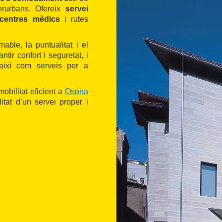
erurbans. Ofereix
servei
 centres mèdics
i rutes
able, la puntualitat i el
ntir confort i seguretat, i
, així com serveis per a
obilitat eficient a
Osona
tat d’un servei proper i