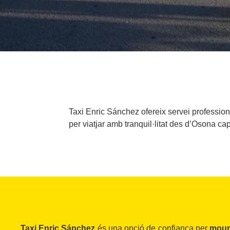
Taxi Enric Sánchez ofereix servei professional 
per viatjar amb tranquil·litat des d’Osona ca
Taxi Enric Sánchez
és una opció de confiança per
mour