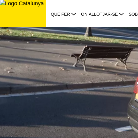
Saltar
al
QUÈ FER
ON ALLOTJAR-SE
SOB
contingut