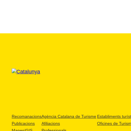
Recomanacions
Agència Catalana de Turisme
Establiments turíst
Publicacions
Afiliacions
Oficines de Turis
Mapes/GIS
Professionals