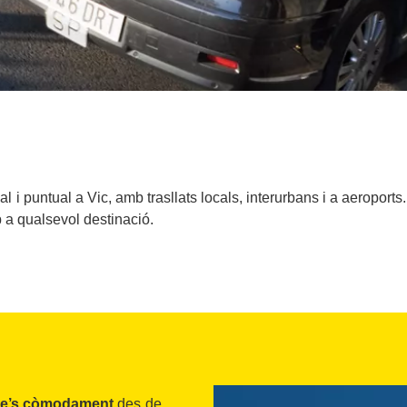
i puntual a Vic, amb trasllats locals, interurbans i a aeroports. T
p a qualsevol destinació.
e’s còmodament
des de