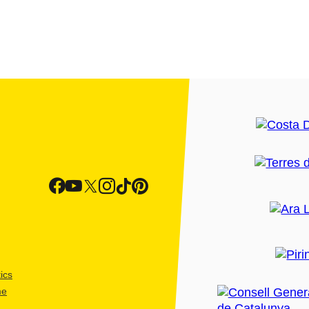
ics
me