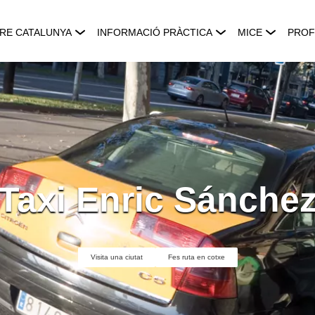
RE CATALUNYA
INFORMACIÓ PRÀCTICA
MICE
PROF
Taxi Enric Sánche
Visita una ciutat
Fes ruta en cotxe