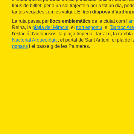
tipus de bitllet: per a un sol trajecte o per a tot un dia, pod
tantes vegades com es vulgui. El tren
disposa d'audiogu
La ruta passa per
llocs emblemàtics
de la ciutat com l'
am
Reina, la
platja del Miracle
, el
port esportiu
, el
Tarraco Ar
l'estació d'autobusos, la plaça Imperial Tarraco, la rambl
Nacional Arqueològic
, el portal de Sant Antoni, el pla de 
romans
i el passeig de les Palmeres.