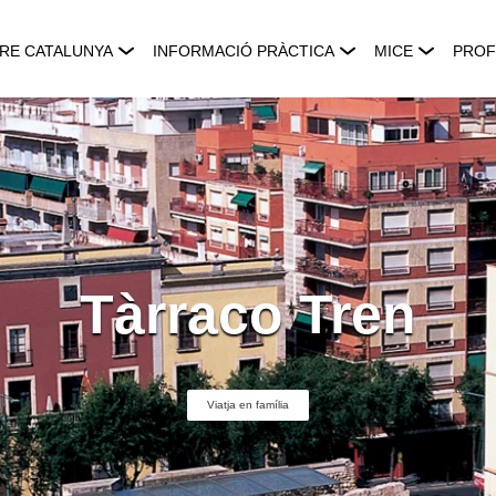
RE CATALUNYA
INFORMACIÓ PRÀCTICA
MICE
PROF
Tàrraco Tren
Viatja en família