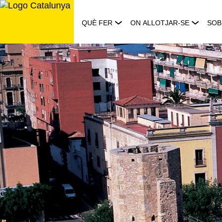
Saltar
al
QUÈ FER
ON ALLOTJAR-SE
SOB
contingut