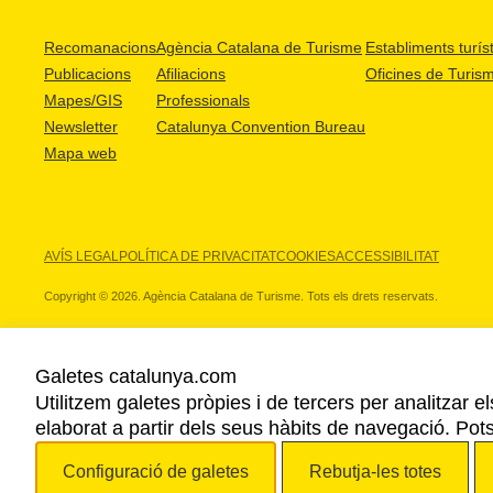
Recomanacions
Agència Catalana de Turisme
Establiments turíst
Publicacions
Afiliacions
Oficines de Turis
Mapes/GIS
Professionals
Newsletter
Catalunya Convention Bureau
Mapa web
AVÍS LEGAL
POLÍTICA DE PRIVACITAT
COOKIES
ACCESSIBILITAT
Copyright © 2026. Agència Catalana de Turisme. Tots els drets reservats.
Galetes catalunya.com
Utilitzem galetes pròpies i de tercers per analitzar e
ELS NOSTRES PARTNERS
elaborat a partir dels seus hàbits de navegació. Pot
Configuració de galetes
Rebutja-les totes