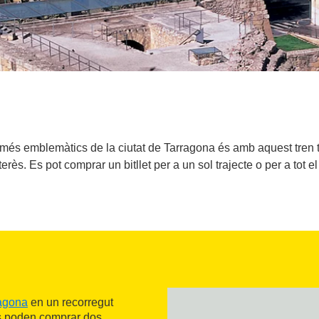
és emblemàtics de la ciutat de Tarragona és amb aquest tren tur
terès. Es pot comprar un bitllet per a un sol trajecte o per a tot el
agona
en un recorregut
 Es poden comprar dos