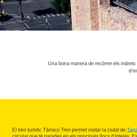
Una bona manera de recórrer els indrets m
d'in
El tren turístic Tàrraco Tren permet visitar la ciutat de
Tarr
circular que té parades en els principals llocs d'interès.