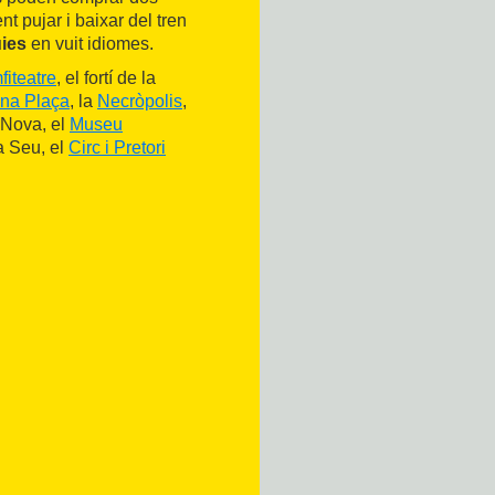
ent pujar i baixar del tren
ies
en vuit idiomes.
fiteatre
, el fortí de la
ena Plaça
, la
Necròpolis
,
a Nova, el
Museu
la Seu, el
Circ i Pretori