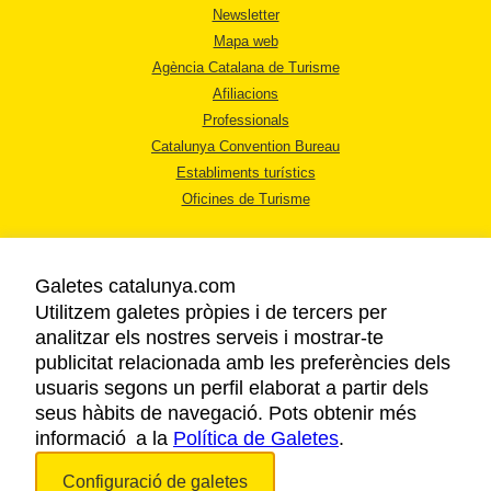
Newsletter
Mapa web
Agència Catalana de Turisme
Afiliacions
Professionals
Catalunya Convention Bureau
Establiments turístics
Oficines de Turisme
Galetes catalunya.com
Utilitzem galetes pròpies i de tercers per
analitzar els nostres serveis i mostrar-te
AVÍS LEGAL
publicitat relacionada amb les preferències dels
POLÍTICA DE PRIVACITAT
usuaris segons un perfil elaborat a partir dels
COOKIES
seus hàbits de navegació. Pots obtenir més
informació a la
Política de Galetes
ACCESSIBILITAT
.
Configuració de galetes