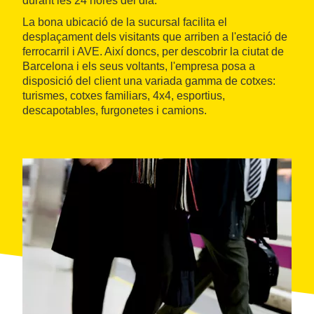
durant les 24 hores del dia.
La bona ubicació de la sucursal facilita el
desplaçament dels visitants que arriben a l'estació de
ferrocarril i AVE. Així doncs, per descobrir la ciutat de
Barcelona i els seus voltants, l'empresa posa a
disposició del client una variada gamma de cotxes:
turismes, cotxes familiars, 4x4, esportius,
descapotables, furgonetes i camions.