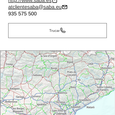
http://www.saba.es
atclientesaba@saba.eu
935 575 500
Trucar