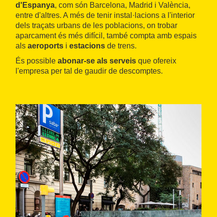
d'Espanya
, com són Barcelona, Madrid i València,
entre d'altres. A més de tenir instal·lacions a l'interior
dels traçats urbans de les poblacions, on trobar
aparcament és més difícil, també compta amb espais
als
aeroports
i
estacions
de trens.
És possible
abonar-se als serveis
que ofereix
l'empresa per tal de gaudir de descomptes.