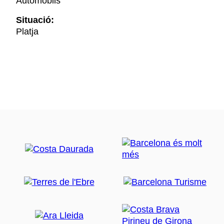
Automòbils
Situació:
Platja