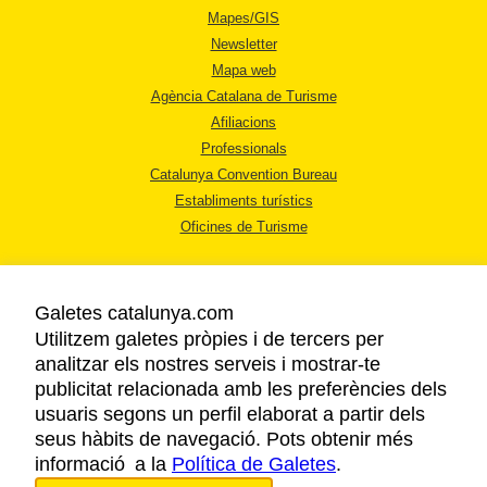
Mapes/GIS
Newsletter
Mapa web
Agència Catalana de Turisme
Afiliacions
Professionals
Catalunya Convention Bureau
Establiments turístics
Oficines de Turisme
Galetes catalunya.com
Utilitzem galetes pròpies i de tercers per
analitzar els nostres serveis i mostrar-te
AVÍS LEGAL
publicitat relacionada amb les preferències dels
POLÍTICA DE PRIVACITAT
usuaris segons un perfil elaborat a partir dels
COOKIES
seus hàbits de navegació. Pots obtenir més
informació a la
Política de Galetes
ACCESSIBILITAT
.