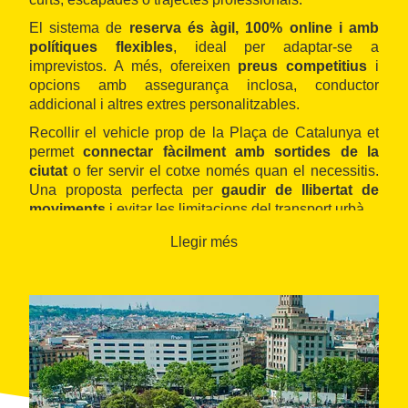
El sistema de
reserva és àgil, 100% online i amb
polítiques flexibles
, ideal per adaptar-se a
imprevistos. A més, ofereixen
preus competitius
i
opcions amb assegurança inclosa, conductor
addicional i altres extres personalitzables.
Recollir el vehicle prop de la Plaça de Catalunya et
permet
connectar fàcilment amb sortides de la
ciutat
o fer servir el cotxe només quan el necessitis.
Una proposta perfecta per
gaudir de llibertat de
moviments
i evitar les limitacions del transport urbà.
Llegir més