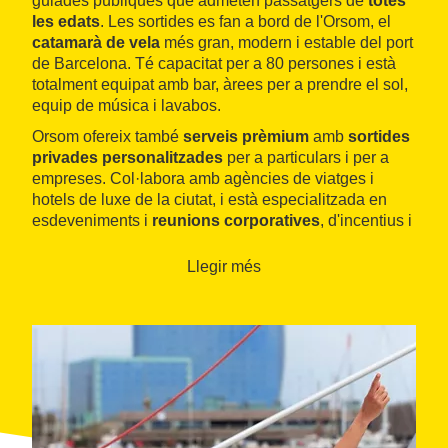
guiades públiques que admeten passatgers de
totes
les edats
. Les sortides es fan a bord de l'Orsom, el
catamarà de vela
més gran, modern i estable del port
de Barcelona. Té capacitat per a 80 persones i està
totalment equipat amb bar, àrees per a prendre el sol,
equip de música i lavabos.
Orsom ofereix també
serveis prèmium
amb
sortides
privades personalitzades
per a particulars i per a
empreses. Col·labora amb agències de viatges i
hotels de luxe de la ciutat, i està especialitzada en
esdeveniments i
reunions corporatives
, d'incentius i
tota mena de
celebracions
a mida.
Llegir més