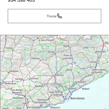
934 398 403
Trucar