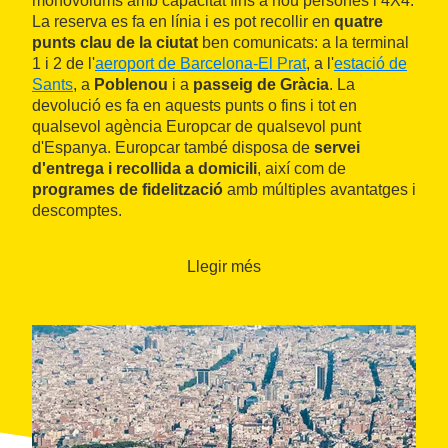
monovolums amb capacitat fins a nou persones i 4X4.
La reserva es fa en línia i es pot recollir en
quatre
punts clau de la ciutat
ben comunicats: a la terminal
1 i 2 de l'
aeroport de Barcelona-El Prat
, a l'
estació de
Sants
, a
Poblenou
i a
passeig de Gràcia
. La
devolució es fa en aquests punts o fins i tot en
qualsevol agència Europcar de qualsevol punt
d'Espanya. Europcar també disposa de
servei
d'entrega i recollida a domicili
, així com de
programes de fidelització
amb múltiples avantatges i
descomptes.
Més enllà de facilitar el transport per a fer turisme per
Barcelona i rodalia, l'empresa disposa d'un servei de
Llegir més
lloguer de llarga durada
i amb el programa Euopcar
Empreses, que ofereix vehicles comercials
(
furgonetes i camions
) per a un
lloguer a curt i a
llarg termini
i modular, disponibles fins a 24 mesos. I
amb l'assessorament d'experts.