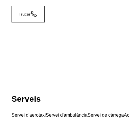
Trucar
Serveis
Servei d'aerotaxi
Servei d'ambulància
Servei de càrrega
Ac