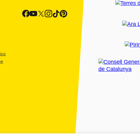
ics
me