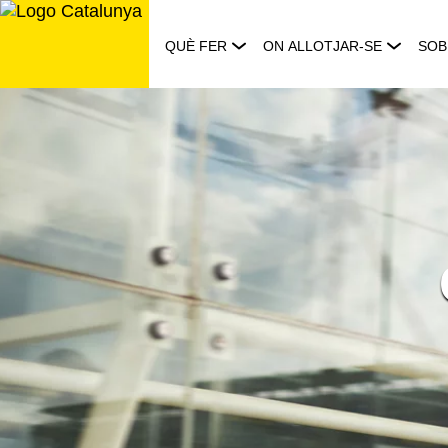
Saltar
al
QUÈ FER
ON ALLOTJAR-SE
SOB
contingut