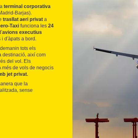
la
terminal corporativa
Madrid-Barjas).
de
trasllat aeri privat
a
ero-Taxi
funciona les
24
'
avions executius
 i d'àpats a bord.
 demanin tots els
 destinació, així com
és del vol. Els
 A més de vols de negocis
 jet privat.
manera que la
alitzada, sense