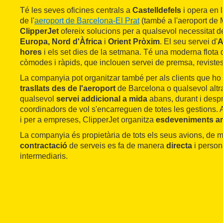
Té les seves oficines centrals a
Castelldefels
i opera en 
de l'
aeroport de Barcelona-El Prat
(també a l'aeroport de 
ClipperJet
ofereix solucions per a qualsevol necessitat 
Europa, Nord d'Àfrica
i
Orient Pròxim
. El seu servei d'
A
hores
i els set dies de la setmana. Té una moderna flota d
còmodes i ràpids, que inclouen servei de premsa, revistes
La companyia pot organitzar també per als clients que ho
trasllats des de l'aeroport
de Barcelona o qualsevol altra
qualsevol
servei addicional a mida
abans, durant i despr
coordinadors de vol s'encarreguen de totes les gestions.
i per a empreses, ClipperJet organitza
esdeveniments amb
La companyia és propietària de tots els seus avions, de 
contractació
de serveis es fa de manera
directa
i person
intermediaris.