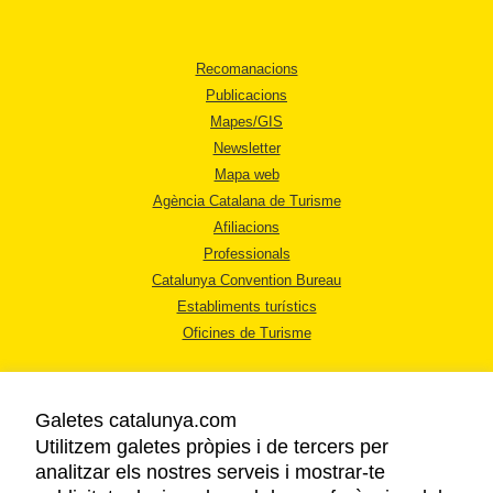
Recomanacions
Publicacions
Mapes/GIS
Newsletter
Mapa web
Agència Catalana de Turisme
Afiliacions
Professionals
Catalunya Convention Bureau
Establiments turístics
Oficines de Turisme
Galetes catalunya.com
Utilitzem galetes pròpies i de tercers per
analitzar els nostres serveis i mostrar-te
AVÍS LEGAL