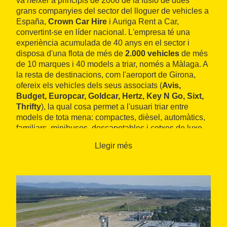
va néixer a principis de 2006 de la fusió de dues
grans companyies del sector del lloguer de vehicles a
España,
Crown Car Hire
i Auriga Rent a Car,
convertint-se en líder nacional. L'empresa té una
experiència acumulada de 40 anys en el sector i
disposa d'una flota de més de
2.000 vehicles
de més
de 10 marques i 40 models a triar, només a Màlaga. A
la resta de destinacions, com l'aeroport de Girona,
ofereix els vehicles dels seus associats (
Avis,
Budget, Europcar, Goldcar, Hertz, Key N Go, Sixt,
Thrifty
), la qual cosa permet a l'usuari triar entre
models de tota mena: compactes, dièsel, automàtics,
familiars, minibusos, descapotables i cotxes de luxe.
La reserva es fa en línia i es pot recollir el vehicle a la
Llegir més
mateixa terminal o a la parada de l'autobús llançadora
de l'aeroport de Girona. La devolució es fa al mateix
punt o a qualsevol altre disponible a tota Espanya.