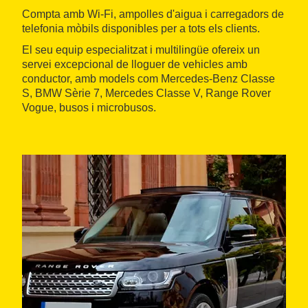
Compta amb Wi-Fi, ampolles d'aigua i carregadors de
telefonia mòbils disponibles per a tots els clients.
El seu equip especialitzat i multilingüe ofereix un
servei excepcional de lloguer de vehicles amb
conductor, amb models com Mercedes-Benz Classe
S, BMW Sèrie 7, Mercedes Classe V, Range Rover
Vogue, busos i microbusos.