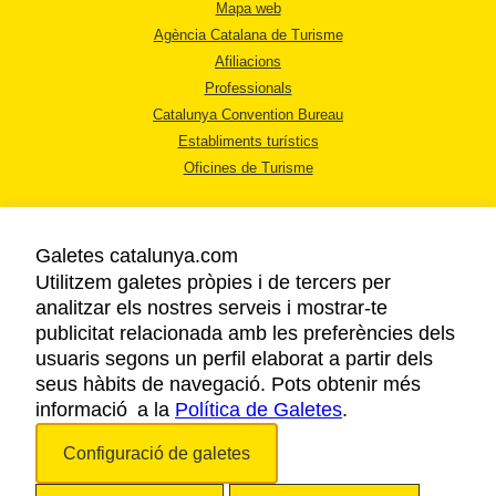
Mapa web
Agència Catalana de Turisme
Afiliacions
Professionals
Catalunya Convention Bureau
Establiments turístics
Oficines de Turisme
Galetes catalunya.com
Utilitzem galetes pròpies i de tercers per
analitzar els nostres serveis i mostrar-te
AVÍS LEGAL
publicitat relacionada amb les preferències dels
POLÍTICA DE PRIVACITAT
usuaris segons un perfil elaborat a partir dels
COOKIES
seus hàbits de navegació. Pots obtenir més
informació a la
Política de Galetes
ACCESSIBILITAT
.
Configuració de galetes
Copyright © 2026. Agència Catalana de Turisme. Tots els drets reservats.