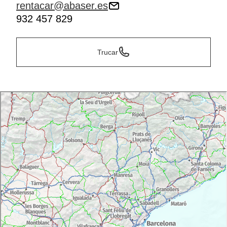
rentacar@abaser.es
932 457 829
Trucar