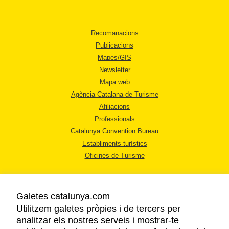
Recomanacions
Publicacions
Mapes/GIS
Newsletter
Mapa web
Agència Catalana de Turisme
Afiliacions
Professionals
Catalunya Convention Bureau
Establiments turístics
Oficines de Turisme
Galetes catalunya.com
Utilitzem galetes pròpies i de tercers per
analitzar els nostres serveis i mostrar-te
AVÍS LEGAL