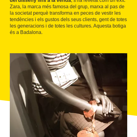
del disseny fins a la venda
, s'ha revelat com un èxit.
Zara, la marca més famosa del grup, marxa al pas de
la societat perquè transforma en peces de vestir les
tendències i els gustos dels seus clients, gent de totes
les generacions i de totes les cultures. Aquesta botiga
és a Badalona.